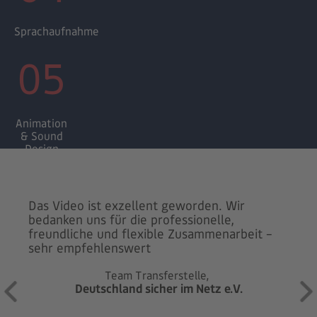
Sprachaufnahme
05
Animation
& Sound
Design
Da
du
Das Video ist exzellent geworden. Wir
De
bedanken uns für die professionelle,
ab
freundliche und flexible Zusammenarbeit –
Zu
sehr empfehlenswert
Es
Wo
Team Transferstelle,
er
Deutschland sicher im Netz e.V.
üb
Di